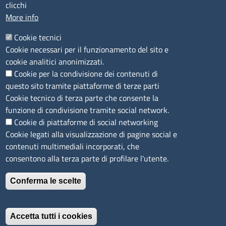
clicchi
PEC
:
cciaa@ss.legalmail.camcom.it
More info
P.IVA
01047570906
Codice Fiscale
80000930901
Cookie tecnici
Codice Univoco per le fatture elettroniche
: UFPXFS
Cookie necessari per il funzionamento del sito e
cookie analitici anonimizzati.
Cookie per la condivisione dei contenuti di
LINK UTILI
questo sito tramite piattaforme di terze parti
Cookie tecnico di terza parte che consente la
Segnalazione di illecito
funzione di condivisione tramite social network.
Amministrazione Trasparente
Cookie di piattaforme di social networking
Cookie legati alla visualizzazione di pagine social e
Accesso riservato
contenuti multimediali incorporati, che
Dichiarazione di accessibilità
consentono alla terza parte di profilare l'utente.
Mappa del sito
Conferma le scelte
Immagine
È un servizio realizzato da
Accetta tutti i cookies