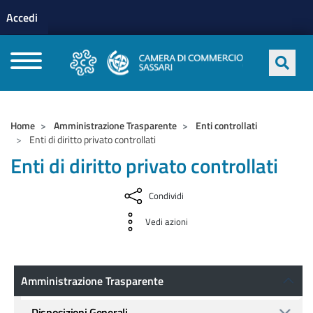
Menu profilo utente
Salta al contenuto principale
Accedi
CAMERE DI COMMERCIO D'ITALIA
Home
Amministrazione Trasparente
Enti controllati
Enti di diritto privato controllati
Enti di diritto privato controllati
Condividi
Vedi azioni
Amministrazione Trasparente
Amministrazione Trasparente
Disposizioni Generali