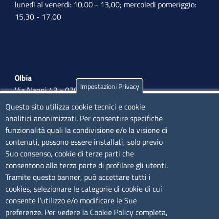
lunedì al venerdì: 10,00 - 13,00; mercoledì pomeriggio:
15,30 - 17,00
Olbia
Impostazioni Privacy
Via Nanni 43 - 07026 Olbia
Tel. 0789 66122 | 0789 69580
Questo sito utilizza cookie tecnici e cookie
mail:
ufficio.olbia@ss.camcom.it
analitici anonimizzati. Per consentire specifiche
funzionalità quali la condivisione e/o la visione di
lunedì al venerdì: 9,00 - 12,00; lunedì pomeriggio: 16,00
contenuti, possono essere installati, solo previo
- 17,00
Suo consenso, cookie di terze parti che
consentono alla terza parte di profilare gli utenti.
CONTATTI
Tramite questo banner, può accettare tutti i
cookies, selezionare le categorie di cookie di cui
consente l’utilizzo e/o modificare le Sue
Camera di Commercio, Industria, Artigianato e
preferenze. Per vedere la Cookie Policy completa,
Agricoltura di Sassari