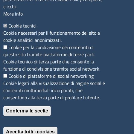
Agricoltura di Sassari
clicchi
PEC
:
cciaa@ss.legalmail.camcom.it
More info
P.IVA
01047570906
Codice Fiscale
80000930901
Cookie tecnici
Codice Univoco per le fatture elettroniche
: UFPXFS
Cookie necessari per il funzionamento del sito e
cookie analitici anonimizzati.
Cookie per la condivisione dei contenuti di
LINK UTILI
questo sito tramite piattaforme di terze parti
Cookie tecnico di terza parte che consente la
Segnalazione di illecito
funzione di condivisione tramite social network.
Amministrazione Trasparente
Cookie di piattaforme di social networking
Cookie legati alla visualizzazione di pagine social e
Accesso riservato
contenuti multimediali incorporati, che
Dichiarazione di accessibilità
consentono alla terza parte di profilare l'utente.
Mappa del sito
Conferma le scelte
Immagine
È un servizio realizzato da
Accetta tutti i cookies