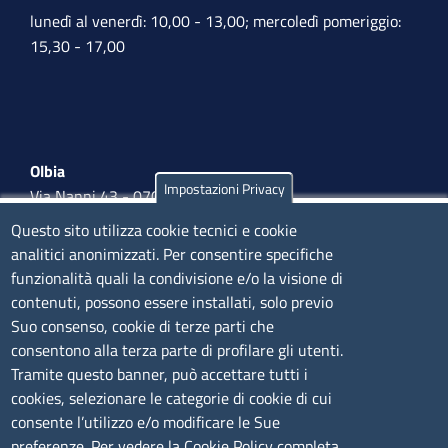
lunedì al venerdì: 10,00 - 13,00; mercoledì pomeriggio:
15,30 - 17,00
Olbia
Impostazioni Privacy
Via Nanni 43 - 07026 Olbia
Tel. 0789 66122 | 0789 69580
Questo sito utilizza cookie tecnici e cookie
mail:
ufficio.olbia@ss.camcom.it
analitici anonimizzati. Per consentire specifiche
funzionalità quali la condivisione e/o la visione di
lunedì al venerdì: 9,00 - 12,00; lunedì pomeriggio: 16,00
contenuti, possono essere installati, solo previo
- 17,00
Suo consenso, cookie di terze parti che
consentono alla terza parte di profilare gli utenti.
CONTATTI
Tramite questo banner, può accettare tutti i
cookies, selezionare le categorie di cookie di cui
consente l’utilizzo e/o modificare le Sue
Camera di Commercio, Industria, Artigianato e
preferenze. Per vedere la Cookie Policy completa,