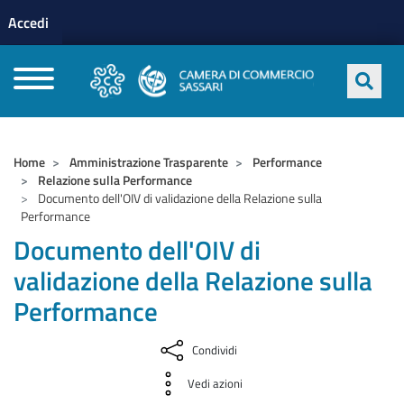
Menu profilo utente
Salta al contenuto principale
Accedi
CAMERE DI COMMERCIO D'ITALIA
Home
Amministrazione Trasparente
Performance
Relazione sulla Performance
Documento dell'OIV di validazione della Relazione sulla
Performance
Documento dell'OIV di
validazione della Relazione sulla
Performance
Condividi
Vedi azioni