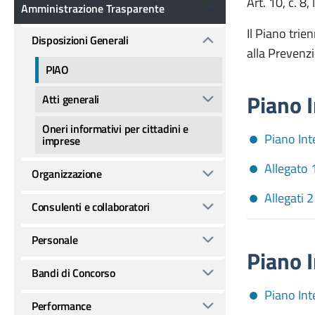
Amministrazione Trasparente
Art. 10, c. 8,
Amministrazione Trasparente
Il Piano trie
Disposizioni Generali
alla Prevenz
PIAO
Piano I
Atti generali
Oneri informativi per cittadini e
Piano Int
imprese
Allegato 
Organizzazione
Allegati 2
Consulenti e collaboratori
Personale
Piano I
Bandi di Concorso
Piano Int
Performance