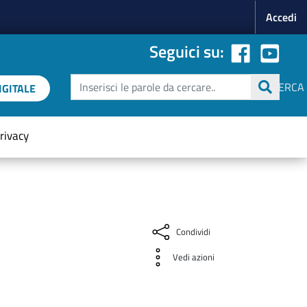
Menu p
Accedi
Seguici su:
Cerca
CERCA
GITALE
rivacy
Condividi
Vedi azioni