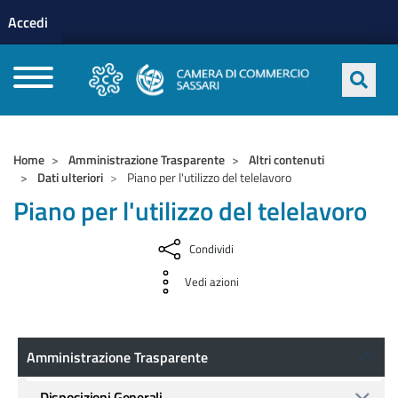
Menu profilo utente
Salta al contenuto principale
Accedi
CAMERE DI COMMERCIO D'ITALIA
Home
Amministrazione Trasparente
Altri contenuti
Dati ulteriori
Piano per l'utilizzo del telelavoro
Piano per l'utilizzo del telelavoro
Condividi
Vedi azioni
Amministrazione Trasparente
Amministrazione Trasparente
Disposizioni Generali