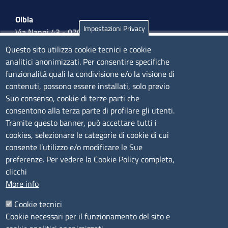
Olbia
Impostazioni Privacy
Via Nanni 43 - 07026 Olbia
Tel. 0789 66122 | 0789 69580
Questo sito utilizza cookie tecnici e cookie
mail:
ufficio.olbia@ss.camcom.it
analitici anonimizzati. Per consentire specifiche
funzionalità quali la condivisione e/o la visione di
lunedì al venerdì: 9,00 - 12,00; lunedì pomeriggio: 16,00
contenuti, possono essere installati, solo previo
- 17,00
Suo consenso, cookie di terze parti che
consentono alla terza parte di profilare gli utenti.
CONTATTI
Tramite questo banner, può accettare tutti i
cookies, selezionare le categorie di cookie di cui
consente l’utilizzo e/o modificare le Sue
Camera di Commercio, Industria, Artigianato e
preferenze. Per vedere la Cookie Policy completa,
Agricoltura di Sassari
clicchi
PEC
:
cciaa@ss.legalmail.camcom.it
More info
P.IVA
01047570906
Codice Fiscale
80000930901
Cookie tecnici
Codice Univoco per le fatture elettroniche
: UFPXFS
Cookie necessari per il funzionamento del sito e