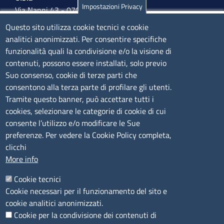
Impostazioni Privacy
Via Nanni 43 - 07026 Olbia
Tel. 0789 66122 | 0789 69580
Questo sito utilizza cookie tecnici e cookie
mail:
ufficio.olbia@ss.camcom.it
analitici anonimizzati. Per consentire specifiche
funzionalità quali la condivisione e/o la visione di
lunedì al venerdì: 9,00 - 12,00; lunedì pomeriggio: 16,00
contenuti, possono essere installati, solo previo
- 17,00
Suo consenso, cookie di terze parti che
consentono alla terza parte di profilare gli utenti.
CONTATTI
Tramite questo banner, può accettare tutti i
cookies, selezionare le categorie di cookie di cui
consente l’utilizzo e/o modificare le Sue
Camera di Commercio, Industria, Artigianato e
preferenze. Per vedere la Cookie Policy completa,
Agricoltura di Sassari
clicchi
PEC
:
cciaa@ss.legalmail.camcom.it
More info
P.IVA
01047570906
Codice Fiscale
80000930901
Cookie tecnici
Codice Univoco per le fatture elettroniche
: UFPXFS
Cookie necessari per il funzionamento del sito e
cookie analitici anonimizzati.
Cookie per la condivisione dei contenuti di
LINK UTILI