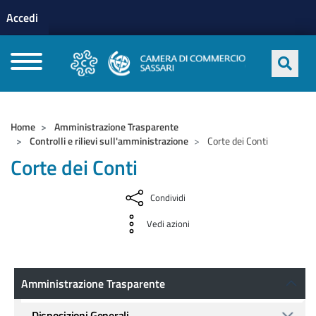
Menu profilo utente
Salta al contenuto principale
Accedi
CAMERE DI COMMERCIO D'ITALIA
Home
Amministrazione Trasparente
Controlli e rilievi sull'amministrazione
Corte dei Conti
Corte dei Conti
Condividi
Vedi azioni
Amministrazione Trasparente
Amministrazione Trasparente
Disposizioni Generali