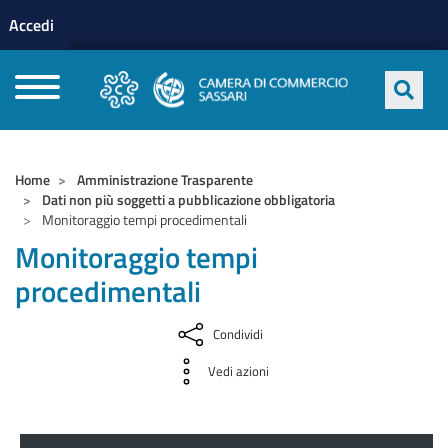
Menu profilo utente
Salta al contenuto principale
Accedi
CAMERE DI COMMERCIO D'ITALIA
Home
Amministrazione Trasparente
Dati non più soggetti a pubblicazione obbligatoria
Monitoraggio tempi procedimentali
Monitoraggio tempi
procedimentali
Condividi
Vedi azioni
Amministrazione Trasparente