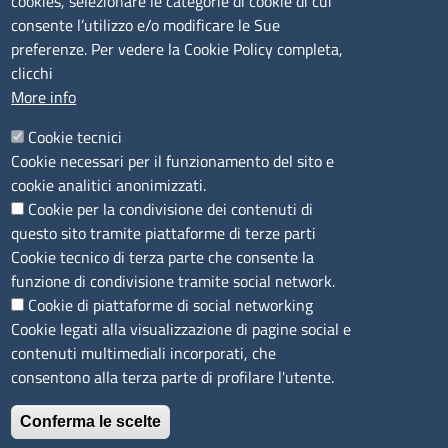
cookies, selezionare le categorie di cookie di cui
consente l’utilizzo e/o modificare le Sue
Camera di Commercio, Industria, Artigianato e
preferenze. Per vedere la Cookie Policy completa,
Agricoltura di Sassari
clicchi
PEC
:
cciaa@ss.legalmail.camcom.it
More info
P.IVA
01047570906
Codice Fiscale
80000930901
Cookie tecnici
Codice Univoco per le fatture elettroniche
: UFPXFS
Cookie necessari per il funzionamento del sito e
cookie analitici anonimizzati.
Cookie per la condivisione dei contenuti di
LINK UTILI
questo sito tramite piattaforme di terze parti
Cookie tecnico di terza parte che consente la
Segnalazione di illecito
funzione di condivisione tramite social network.
Amministrazione Trasparente
Cookie di piattaforme di social networking
Cookie legati alla visualizzazione di pagine social e
Accesso riservato
contenuti multimediali incorporati, che
Dichiarazione di accessibilità
consentono alla terza parte di profilare l'utente.
Mappa del sito
Conferma le scelte