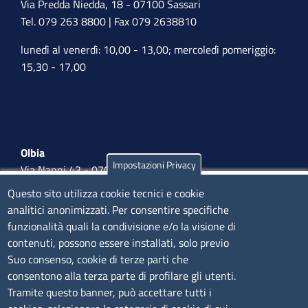
Via Predda Niedda, 18 - 07100 Sassari
Tel. 079 263 8800 | Fax 079 2638810
lunedì al venerdì: 10,00 - 13,00; mercoledì pomeriggio:
15,30 - 17,00
Olbia
Impostazioni Privacy
Via Nanni 43 - 07026 Olbia
Tel. 0789 66122 | 0789 69580
Questo sito utilizza cookie tecnici e cookie
mail:
ufficio.olbia@ss.camcom.it
analitici anonimizzati. Per consentire specifiche
funzionalità quali la condivisione e/o la visione di
lunedì al venerdì: 9,00 - 12,00; lunedì pomeriggio: 16,00
contenuti, possono essere installati, solo previo
- 17,00
Suo consenso, cookie di terze parti che
consentono alla terza parte di profilare gli utenti.
CONTATTI
Tramite questo banner, può accettare tutti i