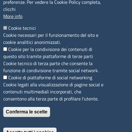
preferenze. Per vedere la Cookie Policy completa,
Agricoltura di Sassari
clicchi
PEC
:
cciaa@ss.legalmail.camcom.it
More info
P.IVA
01047570906
Codice Fiscale
80000930901
Cookie tecnici
Codice Univoco per le fatture elettroniche
: UFPXFS
Cookie necessari per il funzionamento del sito e
cookie analitici anonimizzati.
Cookie per la condivisione dei contenuti di
LINK UTILI
questo sito tramite piattaforme di terze parti
Cookie tecnico di terza parte che consente la
Segnalazione di illecito
funzione di condivisione tramite social network.
Amministrazione Trasparente
Cookie di piattaforme di social networking
Cookie legati alla visualizzazione di pagine social e
Accesso riservato
contenuti multimediali incorporati, che
Dichiarazione di accessibilità
consentono alla terza parte di profilare l'utente.
Mappa del sito
Conferma le scelte
Immagine
È un servizio realizzato da