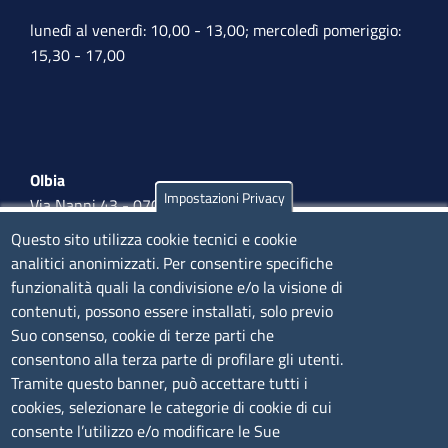
lunedì al venerdì: 10,00 - 13,00; mercoledì pomeriggio:
15,30 - 17,00
Olbia
Impostazioni Privacy
Via Nanni 43 - 07026 Olbia
Tel. 0789 66122 | 0789 69580
Questo sito utilizza cookie tecnici e cookie
mail:
ufficio.olbia@ss.camcom.it
analitici anonimizzati. Per consentire specifiche
funzionalità quali la condivisione e/o la visione di
lunedì al venerdì: 9,00 - 12,00; lunedì pomeriggio: 16,00
contenuti, possono essere installati, solo previo
- 17,00
Suo consenso, cookie di terze parti che
consentono alla terza parte di profilare gli utenti.
CONTATTI
Tramite questo banner, può accettare tutti i
cookies, selezionare le categorie di cookie di cui
consente l’utilizzo e/o modificare le Sue
Camera di Commercio, Industria, Artigianato e