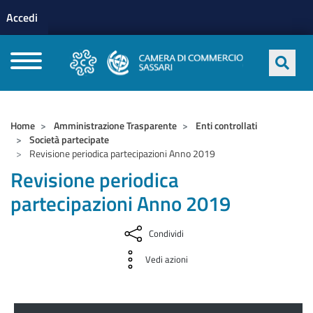
Menu profilo utente
Salta al contenuto principale
Accedi
CAMERE DI COMMERCIO D'ITALIA
Home
Amministrazione Trasparente
Enti controllati
Società partecipate
Revisione periodica partecipazioni Anno 2019
Revisione periodica
partecipazioni Anno 2019
Condividi
Vedi azioni
Amministrazione Trasparente