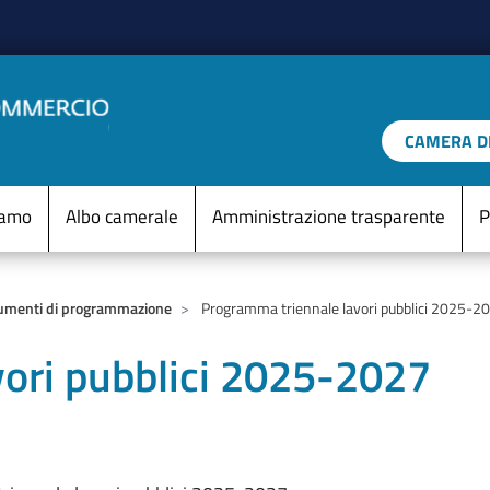
Salta al contenuto principale
CAMERA DI
IO D'ITALIA
Menu Statico
iamo
Albo camerale
Amministrazione trasparente
P
umenti di programmazione
Programma triennale lavori pubblici 2025-2
ori pubblici 2025-2027