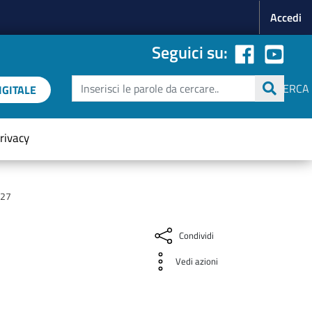
Menu p
Accedi
Seguici su:
Cerca
CERCA
GITALE
rivacy
027
Condividi
Vedi azioni