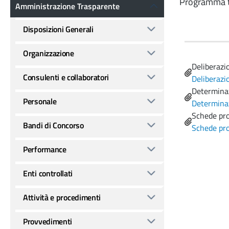
Amministrazione Trasparente
Programma tr
Amministrazione Trasparente
Disposizioni Generali
Organizzazione
Name
Deliberazi
Consulenti e collaboratori
File
Deliberazi
Name
Determinaz
Personale
File
Determinaz
Name
Schede pro
Bandi di Concorso
File
Schede pro
Performance
Enti controllati
Attività e procedimenti
Provvedimenti