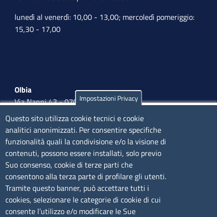
lunedì al venerdì: 10,00 - 13,00; mercoledì pomeriggio:
15,30 - 17,00
Olbia
Impostazioni Privacy
Via Nanni 43 - 07026 Olbia
Tel. 0789 66122 | 0789 69580
Questo sito utilizza cookie tecnici e cookie
mail:
ufficio.olbia@ss.camcom.it
analitici anonimizzati. Per consentire specifiche
funzionalità quali la condivisione e/o la visione di
lunedì al venerdì: 9,00 - 12,00; lunedì pomeriggio: 16,00
contenuti, possono essere installati, solo previo
- 17,00
Suo consenso, cookie di terze parti che
consentono alla terza parte di profilare gli utenti.
CONTATTI
Tramite questo banner, può accettare tutti i
cookies, selezionare le categorie di cookie di cui
consente l’utilizzo e/o modificare le Sue
Camera di Commercio, Industria, Artigianato e