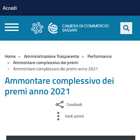
Menu profilo utente
Salta al contenuto principale
Accedi
CAMERE DI COMMERCIO D'ITALIA
Home
Amministrazione Trasparente
Performance
Ammontare complessivo dei premi
Ammontare complessivo dei premi anno 2021
Ammontare complessivo dei
premi anno 2021
Condividi
Vedi azioni
Amministrazione Trasparente