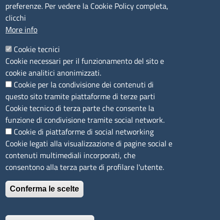
preferenze. Per vedere la Cookie Policy completa,
Agricoltura di Sassari
clicchi
PEC
:
cciaa@ss.legalmail.camcom.it
More info
P.IVA
01047570906
Codice Fiscale
80000930901
Cookie tecnici
Codice Univoco per le fatture elettroniche
: UFPXFS
Cookie necessari per il funzionamento del sito e
cookie analitici anonimizzati.
Cookie per la condivisione dei contenuti di
LINK UTILI
questo sito tramite piattaforme di terze parti
Cookie tecnico di terza parte che consente la
Segnalazione di illecito
funzione di condivisione tramite social network.
Amministrazione Trasparente
Cookie di piattaforme di social networking
Cookie legati alla visualizzazione di pagine social e
Accesso riservato
contenuti multimediali incorporati, che
Dichiarazione di accessibilità
consentono alla terza parte di profilare l'utente.
Mappa del sito
Conferma le scelte
Immagine
È un servizio realizzato da