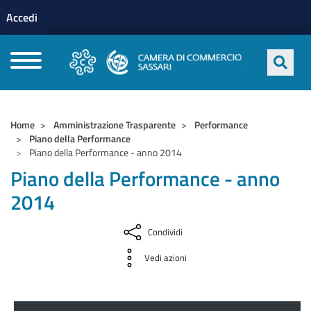
Menu profilo utente
Salta al contenuto principale
Accedi
CAMERE DI COMMERCIO D'ITALIA
Home
Amministrazione Trasparente
Performance
Piano della Performance
Piano della Performance - anno 2014
Piano della Performance - anno
2014
Condividi
Vedi azioni
Amministrazione Trasparente