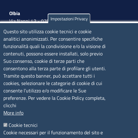
Olbia
Impostazioni Privacy
Via Nanni 43 - 07026 Olbia
Tel. 0789 66122 | 0789 69580
Questo sito utilizza cookie tecnici e cookie
mail:
ufficio.olbia@ss.camcom.it
analitici anonimizzati. Per consentire specifiche
funzionalità quali la condivisione e/o la visione di
lunedì al venerdì: 9,00 - 12,00; lunedì pomeriggio: 16,00
contenuti, possono essere installati, solo previo
- 17,00
Suo consenso, cookie di terze parti che
consentono alla terza parte di profilare gli utenti.
CONTATTI
Tramite questo banner, può accettare tutti i
cookies, selezionare le categorie di cookie di cui
consente l’utilizzo e/o modificare le Sue
Camera di Commercio, Industria, Artigianato e
preferenze. Per vedere la Cookie Policy completa,
Agricoltura di Sassari
clicchi
PEC
:
cciaa@ss.legalmail.camcom.it
More info
P.IVA
01047570906
Codice Fiscale
80000930901
Cookie tecnici
Codice Univoco per le fatture elettroniche
: UFPXFS
Cookie necessari per il funzionamento del sito e