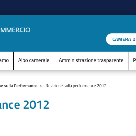
Salta al contenuto principale
CAMERA DI
IO D'ITALIA
Menu Statico
iamo
Albo camerale
Amministrazione trasparente
P
ne sulla Performance
Relazione sulla performance 2012
ance 2012