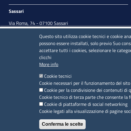
Sassari
Via Roma, 74 - 07100 Sassari
Tel. 079 2080274
Questo sito utilizza cookie tecnici e cookie ana
possono essere installati, solo previo Suo cons
lunedì - venerdì: 10,00 - 13,00; mercoledì pomeriggio:
accettare tutti i cookies, selezionare le catego
15,30 - 17,00
clicchi
More info
CONTATTI
Cookie tecnici
Cookie necessari per il funzionamento del sito 
Camera di Commercio, Industria, Artigianato e
Cookie per la condivisione dei contenuti di 
Agricoltura di Sassari
Cookie tecnico di terza parte che consente la 
PEC
:
cciaa@ss.legalmail.camcom.it
Cookie di piattaforme di social networking
P.IVA
01047570906
Cookie legati alla visualizzazione di pagine soc
Codice Fiscale
80000930901
Conferma le scelte
Codice Univoco per le fatture elettroniche
: UFPXFS