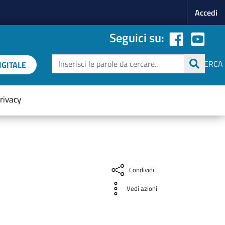
Menu p
Accedi
Seguici su:
Cerca
CERCA
GITALE
rivacy
Condividi
Vedi azioni