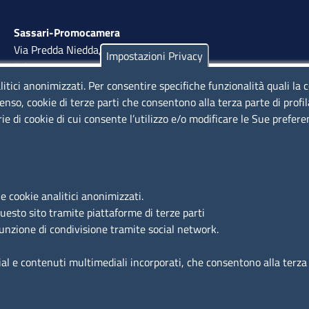
Sassari-Promocamera
Via Predda Niedda, 18 - 07100 Sassari
Impostazioni Privacy
Tel. 079 263 8800 | Fax 079 2638810
litici anonimizzati. Per consentire specifiche funzionalità quali la 
lunedì al venerdì: 10,00 - 13,00; mercoledì pomeriggio:
enso, cookie di terze parti che consentono alla terza parte di profi
15,30 - 17,00
rie di cookie di cui consente l’utilizzo e/o modificare le Sue prefer
LINK UTILI
e cookie analitici anonimizzati.
Segnalazione di illecito
questo sito tramite piattaforme di terze parti
funzione di condivisione tramite social network.
Amministrazione Trasparente
Accesso riservato
ial e contenuti multimediali incorporati, che consentono alla terza p
Dichiarazione di accessibilità
Mappa del sito