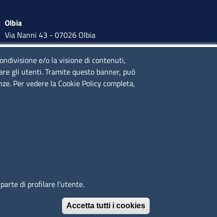
Olbia
Via Nanni 43 - 07026 Olbia
Tel. 0789 66122 | 0789 69580
mail:
ufficio.olbia@ss.camcom.it
condivisione e/o la visione di contenuti,
lare gli utenti. Tramite questo banner, può
lunedì al venerdì: 9,00 - 12,00; lunedì pomeriggio: 16,00 -
enze. Per vedere la Cookie Policy completa,
17,00
arte di profilare l'utente.
Immagine
È un servizio realizzato da
Accetta tutti i cookies
Revoca il conse