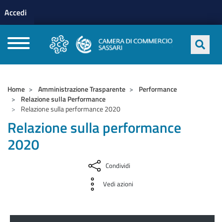
Menu profilo utente
Salta al contenuto principale
Accedi
CAMERE DI COMMERCIO D'ITALIA
Home
Amministrazione Trasparente
Performance
Relazione sulla Performance
Relazione sulla performance 2020
Relazione sulla performance
2020
Condividi
Vedi azioni
Amministrazione Trasparente