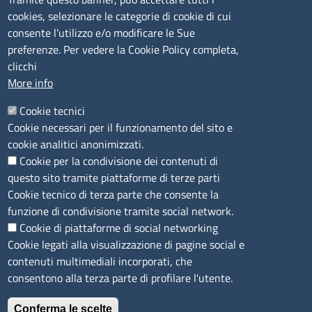
cookies, selezionare le categorie di cookie di cui
consente l’utilizzo e/o modificare le Sue
Camera di Commercio, Industria, Artigianato e
preferenze. Per vedere la Cookie Policy completa,
Agricoltura di Sassari
clicchi
PEC
:
cciaa@ss.legalmail.camcom.it
More info
P.IVA
01047570906
Codice Fiscale
80000930901
Cookie tecnici
Codice Univoco per le fatture elettroniche
: UFPXFS
Cookie necessari per il funzionamento del sito e
cookie analitici anonimizzati.
Cookie per la condivisione dei contenuti di
LINK UTILI
questo sito tramite piattaforme di terze parti
Cookie tecnico di terza parte che consente la
Segnalazione di illecito
funzione di condivisione tramite social network.
Amministrazione Trasparente
Cookie di piattaforme di social networking
Cookie legati alla visualizzazione di pagine social e
Accesso riservato
contenuti multimediali incorporati, che
Dichiarazione di accessibilità
consentono alla terza parte di profilare l'utente.
Mappa del sito
Conferma le scelte