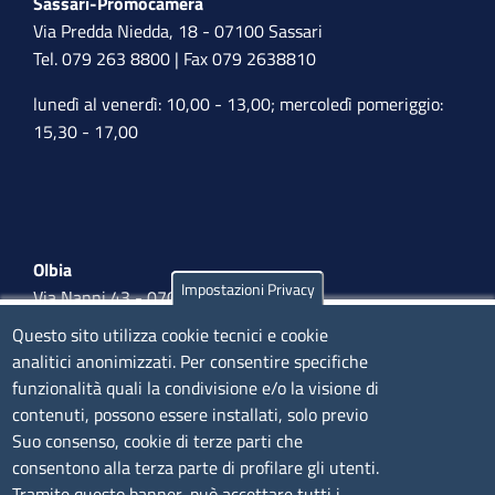
Sassari-Promocamera
Via Predda Niedda, 18 - 07100 Sassari
Tel. 079 263 8800 | Fax 079 2638810
lunedì al venerdì: 10,00 - 13,00; mercoledì pomeriggio:
15,30 - 17,00
Olbia
Impostazioni Privacy
Via Nanni 43 - 07026 Olbia
Tel. 0789 66122 | 0789 69580
Questo sito utilizza cookie tecnici e cookie
mail:
ufficio.olbia@ss.camcom.it
analitici anonimizzati. Per consentire specifiche
funzionalità quali la condivisione e/o la visione di
lunedì al venerdì: 9,00 - 12,00; lunedì pomeriggio: 16,00
contenuti, possono essere installati, solo previo
- 17,00
Suo consenso, cookie di terze parti che
consentono alla terza parte di profilare gli utenti.
CONTATTI
Tramite questo banner, può accettare tutti i