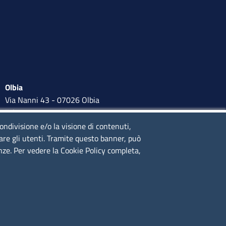
Olbia
Via Nanni 43 - 07026 Olbia
Tel. 0789 66122 | 0789 69580
mail:
ufficio.olbia@ss.camcom.it
condivisione e/o la visione di contenuti,
lare gli utenti. Tramite questo banner, può
lunedì al venerdì: 9,00 - 12,00; lunedì pomeriggio: 16,00 -
enze. Per vedere la Cookie Policy completa,
17,00