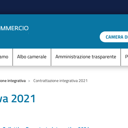
Salta al contenuto principale
CAMERA DI
IO D'ITALIA
Menu Statico
iamo
Albo camerale
Amministrazione trasparente
P
ione integrativa
Contrattazione integrativa 2021
iva 2021