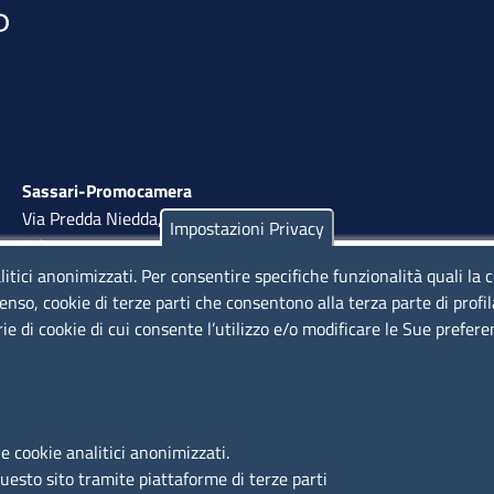
Sassari-Promocamera
Via Predda Niedda, 18 - 07100 Sassari
Impostazioni Privacy
Tel. 079 263 8800 | Fax 079 2638810
litici anonimizzati. Per consentire specifiche funzionalità quali la 
lunedì al venerdì: 10,00 - 13,00; mercoledì pomeriggio:
enso, cookie di terze parti che consentono alla terza parte di profi
15,30 - 17,00
rie di cookie di cui consente l’utilizzo e/o modificare le Sue prefer
LINK UTILI
e cookie analitici anonimizzati.
Segnalazione di illecito
questo sito tramite piattaforme di terze parti