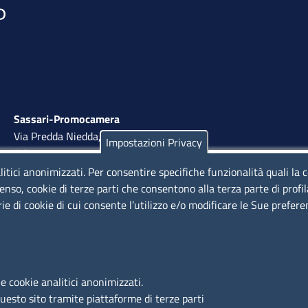
Sassari-Promocamera
Via Predda Niedda, 18 - 07100 Sassari
Impostazioni Privacy
Tel. 079 263 8800 | Fax 079 2638810
litici anonimizzati. Per consentire specifiche funzionalità quali la 
lunedì al venerdì: 10,00 - 13,00; mercoledì pomeriggio:
enso, cookie di terze parti che consentono alla terza parte di profi
15,30 - 17,00
rie di cookie di cui consente l’utilizzo e/o modificare le Sue prefer
LINK UTILI
e cookie analitici anonimizzati.
Segnalazione di illecito
questo sito tramite piattaforme di terze parti