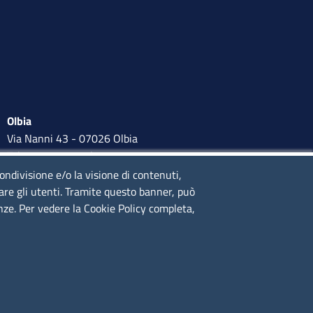
Olbia
Via Nanni 43 - 07026 Olbia
Tel. 0789 66122 | 0789 69580
mail:
ufficio.olbia@ss.camcom.it
condivisione e/o la visione di contenuti,
lare gli utenti. Tramite questo banner, può
lunedì al venerdì: 9,00 - 12,00; lunedì pomeriggio: 16,00 -
enze. Per vedere la Cookie Policy completa,
17,00