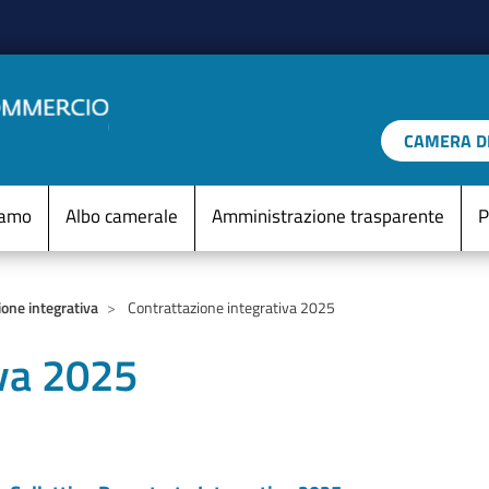
Salta al contenuto principale
CAMERA DI
IO D'ITALIA
Menu Statico
iamo
Albo camerale
Amministrazione trasparente
P
ione integrativa
Contrattazione integrativa 2025
iva 2025