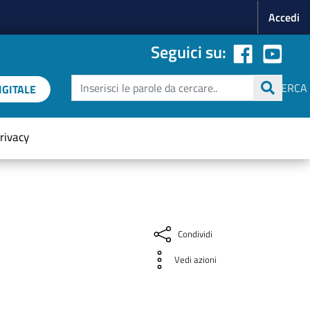
Menu p
Accedi
Seguici su:
Cerca
CERCA
GITALE
rivacy
Condividi
Vedi azioni