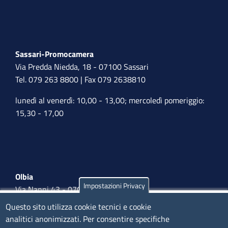
Sassari-Promocamera
Via Predda Niedda, 18 - 07100 Sassari
Tel. 079 263 8800 | Fax 079 2638810
lunedì al venerdì: 10,00 - 13,00; mercoledì pomeriggio:
15,30 - 17,00
Olbia
Impostazioni Privacy
Via Nanni 43 - 07026 Olbia
Tel. 0789 66122 | 0789 69580
Questo sito utilizza cookie tecnici e cookie
mail:
ufficio.olbia@ss.camcom.it
analitici anonimizzati. Per consentire specifiche