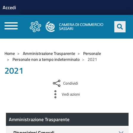
Menu profilo utente
Salta al contenuto principale
Accedi
CAMERE DI COMMERCIO D'ITALIA
Home
Amministrazione Trasparente
Personale
Personale non a tempo indeterminato
2021
2021
Condividi
Vedi azioni
Amministrazione Trasparente
Amministrazione Trasparente
Disposizioni Generali