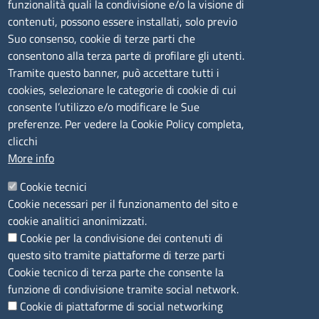
funzionalità quali la condivisione e/o la visione di
lunedì al venerdì: 9,00 - 12,00; lunedì pomeriggio: 16,00
contenuti, possono essere installati, solo previo
- 17,00
Suo consenso, cookie di terze parti che
consentono alla terza parte di profilare gli utenti.
CONTATTI
Tramite questo banner, può accettare tutti i
cookies, selezionare le categorie di cookie di cui
consente l’utilizzo e/o modificare le Sue
Camera di Commercio, Industria, Artigianato e
preferenze. Per vedere la Cookie Policy completa,
Agricoltura di Sassari
clicchi
PEC
:
cciaa@ss.legalmail.camcom.it
More info
P.IVA
01047570906
Codice Fiscale
80000930901
Cookie tecnici
Codice Univoco per le fatture elettroniche
: UFPXFS
Cookie necessari per il funzionamento del sito e
cookie analitici anonimizzati.
Cookie per la condivisione dei contenuti di
LINK UTILI
questo sito tramite piattaforme di terze parti
Cookie tecnico di terza parte che consente la
Segnalazione di illecito
funzione di condivisione tramite social network.
Amministrazione Trasparente
Cookie di piattaforme di social networking