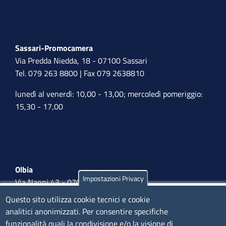
Sassari-Promocamera
Via Predda Niedda, 18 - 07100 Sassari
Tel. 079 263 8800 | Fax 079 2638810
lunedì al venerdì: 10,00 - 13,00; mercoledì pomeriggio:
15,30 - 17,00
Olbia
Impostazioni Privacy
Via Nanni 43 - 07026 Olbia
Tel. 0789 66122 | 0789 69580
Questo sito utilizza cookie tecnici e cookie
mail:
ufficio.olbia@ss.camcom.it
analitici anonimizzati. Per consentire specifiche
funzionalità quali la condivisione e/o la visione di