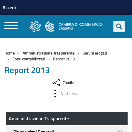
Menu profilo utente
Salta al contenuto principale
Accedi
CAMERE DI COMMERCIO D'ITALIA
Home
Amministrazione Trasparente
Servizi erogati
Costi contabilizzati
Report 2013
Report 2013
Condividi
Vedi azioni
Amministrazione Trasparente
Amministrazione Trasparente
Disposizioni Generali