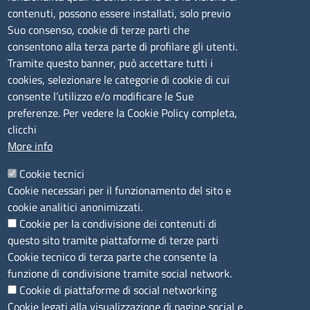
lunedì al venerdì: 9,00 - 12,00; lunedì pomeriggio: 16,00
contenuti, possono essere installati, solo previo
- 17,00
Suo consenso, cookie di terze parti che
consentono alla terza parte di profilare gli utenti.
CONTATTI
Tramite questo banner, può accettare tutti i
cookies, selezionare le categorie di cookie di cui
consente l’utilizzo e/o modificare le Sue
Camera di Commercio, Industria, Artigianato e
preferenze. Per vedere la Cookie Policy completa,
Agricoltura di Sassari
clicchi
PEC
:
cciaa@ss.legalmail.camcom.it
More info
P.IVA
01047570906
Codice Fiscale
80000930901
Cookie tecnici
Codice Univoco per le fatture elettroniche
: UFPXFS
Cookie necessari per il funzionamento del sito e
cookie analitici anonimizzati.
Cookie per la condivisione dei contenuti di
LINK UTILI
questo sito tramite piattaforme di terze parti
Cookie tecnico di terza parte che consente la
Segnalazione di illecito
funzione di condivisione tramite social network.
Amministrazione Trasparente
Cookie di piattaforme di social networking
Cookie legati alla visualizzazione di pagine social e