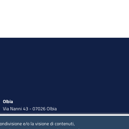
Olbia
Via Nanni 43 - 07026 Olbia
Tel. 0789 66122 | 0789 69580
mail:
ufficio.olbia@ss.camcom.it
condivisione e/o la visione di contenuti,