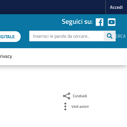
Menu p
Accedi
Seguici su:
Cerca
CERCA
GITALE
rivacy
Condividi
Vedi azioni