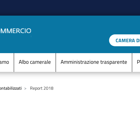
Salta al contenuto principale
CAMERA DI
IO D'ITALIA
Menu Statico
iamo
Albo camerale
Amministrazione trasparente
P
ontabilizzati
Report 2018