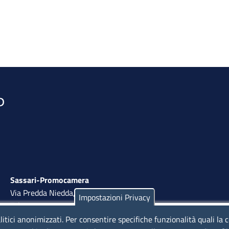
Sassari-Promocamera
Via Predda Niedda, 18 - 07100 Sassari
Impostazioni Privacy
Tel. 079 263 8800 | Fax 079 2638810
litici anonimizzati. Per consentire specifiche funzionalità quali la 
lunedì al venerdì: 10,00 - 13,00; mercoledì pomeriggio: